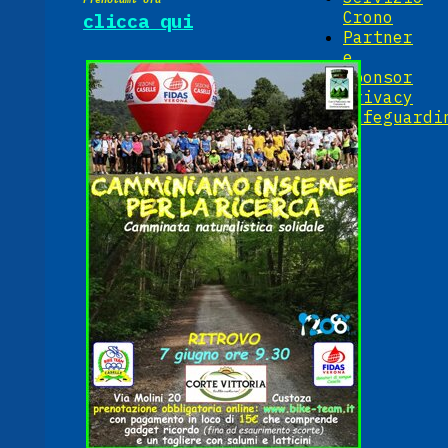
Crono
clicca qui
Partner
e
Sponsor
Privacy
Safeguardi