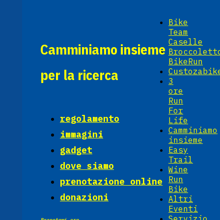
Bike
Team
Caselle
Camminiamo insieme
Broccolett
BikeRun
per la ricerca
Custozabik
3
ore
Run
For
regolamento
Life
Camminiamo
immagini
insieme
gadget
Easy
Trail
dove siamo
Wine
Run
prenotazione online
Bike
donazioni
Altri
Eventi
Servizio
Prenotami ora