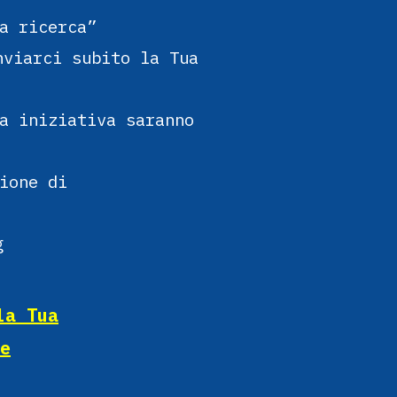
a ricerca”
nviarci subito la Tua
a iniziativa saranno
ione di
g
la Tua
e