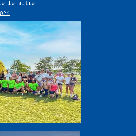
te le altre
026