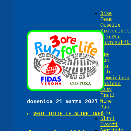
Bike
Team
Caselle
Broccolett
BikeRun
Custozabik
3
ore
Run
For
Life
Camminiamo
insieme
Easy
Trail
domenica 21 marzo 2027
Wine
Run
Bike
VEDI TUTTE LE ALTRE INFO
Altri
Eventi
Servizio