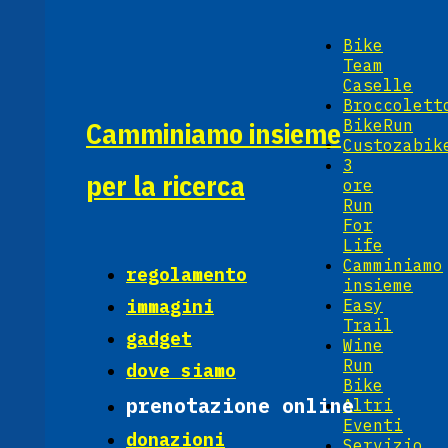
Bike
Team
Caselle
Broccolett
Camminiamo insieme
BikeRun
Custozabik
3
per la ricerca
ore
Run
For
Life
Camminiamo
regolamento
insieme
immagini
Easy
Trail
gadget
Wine
Run
dove siamo
Bike
prenotazione online
Altri
Eventi
donazioni
Servizio