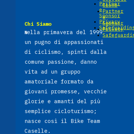
Partner
Crono
e
Partner
Sponsor
e
Privacy
Sponsor
Chi Siamo
Safeguardin
Privacy
ella primavera del 1999
N
Safeguardi
un pugno di appassionati
di ciclismo, spinti dalla
comune passione, danno
vita ad un gruppo
amatoriale formato da
giovani promesse, vecchie
glorie e amanti del più
semplice cicloturismo;
nasce così il Bike Team
Caselle.