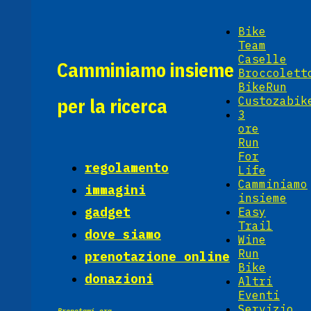
Bike
Team
Caselle
Camminiamo insieme
Broccolett
BikeRun
per la ricerca
Custozabik
3
ore
Run
For
regolamento
Life
Camminiamo
immagini
insieme
gadget
Easy
Trail
dove siamo
Wine
Run
prenotazione online
Bike
donazioni
Altri
Eventi
Servizio
Prenotami ora