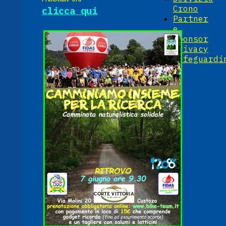
Crono
clicca qui
Partner
e
Sponsor
Privacy
Safeguardi