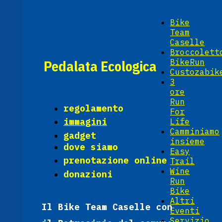
Bike
Team
Caselle
Broccolett
Pedalata Ecologica
BikeRun
Custozabik
3
ore
Run
regolamento
For
immagini
Life
Camminiamo
gadget
insieme
dove siamo
Easy
prenotazione online
Trail
Wine
donazioni
Run
Bike
Altri
Il Bike Team Caselle con
Eventi
Servizio