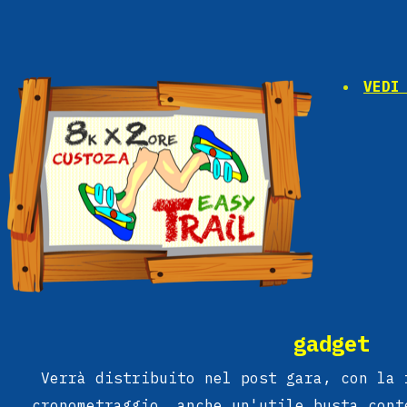
VEDI
gadget
Verrà distribuito nel post gara, con la 
cronometraggio, anche un'utile busta cont