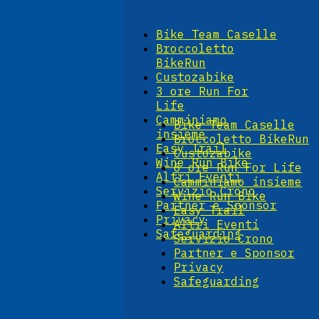
Bike Team Caselle
Broccoletto
BikeRun
Custozabike
3 ore Run For
Life
Camminiamo
Bike Team Caselle
insieme
Broccoletto BikeRun
Easy Trail
Custozabike
Wine Run Bike
6 ore Run For Life
Altri Eventi
Camminiamo insieme
Servizio Crono
Wine Run Bike
Partner e Sponsor
Easy Trail
Privacy
Altri Eventi
Safeguarding
Servizio Crono
Partner e Sponsor
Privacy
Safeguarding