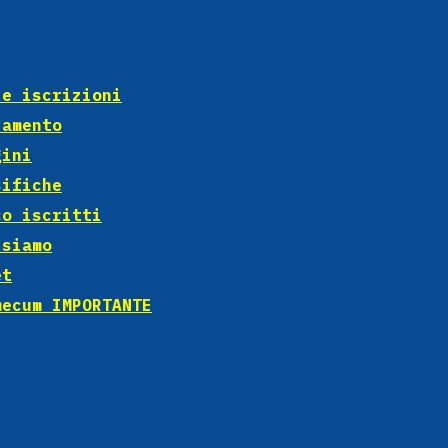
 e iscrizioni
lamento
gini
sifiche
co iscritti
 siamo
et
mecum IMPORTANTE