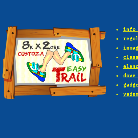
info
rego
imma
clas
elen
dove
gadg
vade