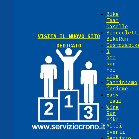
Bike
Team
Caselle
Broccolett
VISITA IL NUOVO SITO
BikeRun
Custozabik
DEDICATO
3
ore
Run
For
Life
Camminiamo
insieme
Easy
Trail
Wine
Run
Bike
Altri
Eventi
Servizio