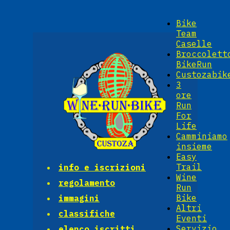
Bike
Team
Caselle
Broccolett
BikeRun
Custozabik
3
ore
Run
For
Life
Camminiamo
insieme
Easy
Trail
info e iscrizioni
Wine
regolamento
Run
Bike
immagini
Altri
classifiche
Eventi
Servizio
elenco iscritti