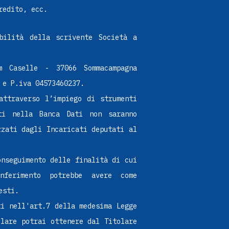
redito, ecc.
ibilità della scrivente Società a
m Caselle - 37066 Sommacampagna
 e P.iva 04573460237.
attraverso l’impiego di strumenti
ti nella Banca Dati non saranno
zzati dagli Incaricati deputati al
onseguimento delle finalità di cui
ferimento potrebbe avere come
esti.
ti nell'art.7 della medesima Legge
olare potrai ottenere dal Titolare