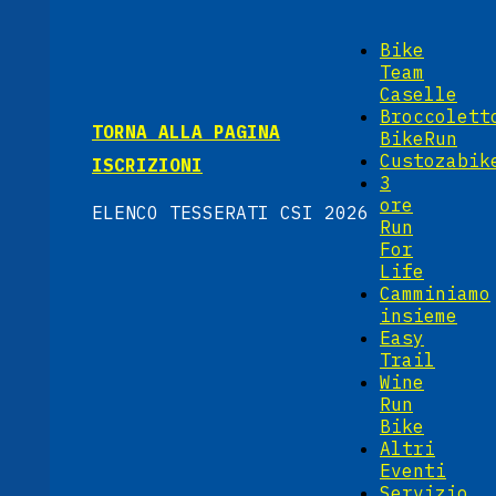
Bike
Team
Caselle
Broccolett
TORNA ALLA PAGINA
BikeRun
Custozabik
ISCRIZIONI
3
ore
ELENCO TESSERATI CSI 2026
Run
For
Life
Camminiamo
insieme
Easy
Trail
Wine
Run
Bike
Altri
Eventi
Servizio