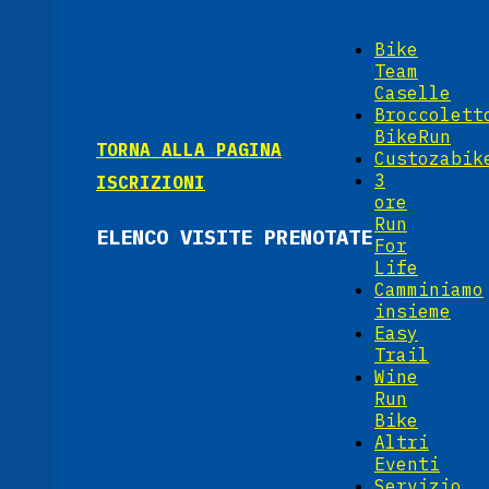
Bike
Team
Caselle
Broccolett
BikeRun
TORNA ALLA PAGINA
Custozabik
3
ISCRIZIONI
ore
Run
ELENCO VISITE PRENOTATE
For
Life
Camminiamo
insieme
Easy
Trail
Wine
Run
Bike
Altri
Eventi
Servizio